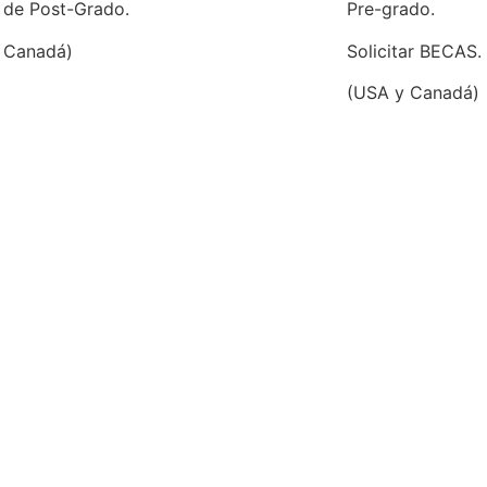
 de Post-Grado.
Pre-grado.
 Canadá)
Solicitar BECAS.
(USA y Canadá)
Lan F. Brillembourg
a tomé el
Gmat
y me fue bastante bien. Saqu
 me echara una mano con los Essays de Stanfo
ayuda. Gracias!.
Lan F. Brillembourg