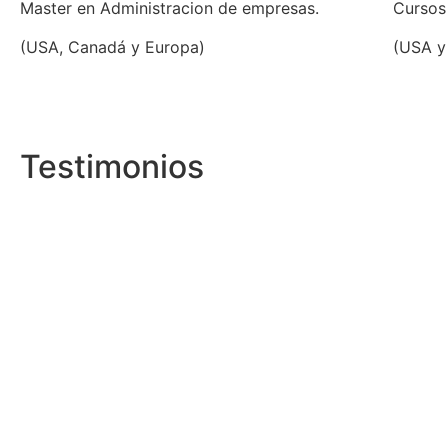
Master en Administracion de empresas.
Cursos
(USA, Canadá y Europa)
(USA y
Testimonios
Les cuento que hace una seman
muy satisfecho, me gustaría que
mucho su 